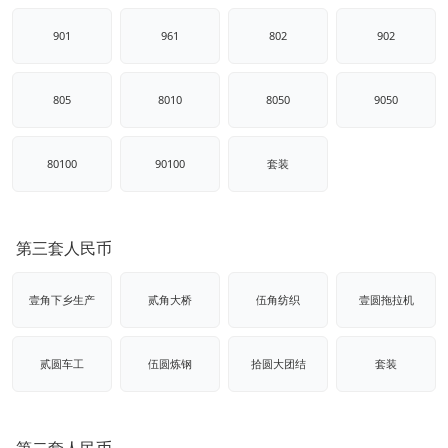
901
961
802
902
805
8010
8050
9050
80100
90100
套装
第三套人民币
壹角下乡生产
贰角大桥
伍角纺织
壹圆拖拉机
贰圆车工
伍圆炼钢
拾圆大团结
套装
第二套人民币