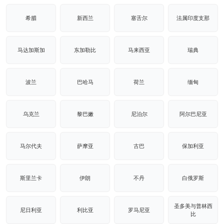
希腊
新西兰
塞舌尔
法属印度支那
马达加斯加
东加勒比
马来西亚
瑞典
波兰
巴哈马
荷兰
缅甸
乌克兰
黎巴嫩
尼泊尔
阿尔巴尼亚
马尔代夫
萨摩亚
古巴
保加利亚
斯里兰卡
伊朗
不丹
白俄罗斯
圣多美与普林西
尼日利亚
利比亚
罗马尼亚
比