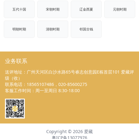
五代十国
宋朝时期
辽金西夏
元朝时期
明朝时期
清朝时期
邻国古钱
业务联系
送评地址：广州天河区白沙水路65号睿志创意园E栋首层101 爱藏评
级（收）
联系电话：18565107486，020-85600275
客服工作时间：周一至周日 8:30-18:00
Copyright ©
2026
爱藏
粤ICP备13077976