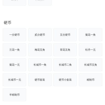
硬币
一分硬币
贰分硬币
五分硬币
菊花一角
兰花一角
梅花五角
荷花五角
牡丹一元
菊花一元
长城币一角
长城币二角
长城币五角
长城币一元
硬币套装
硬币小套装
精制币
半精制币