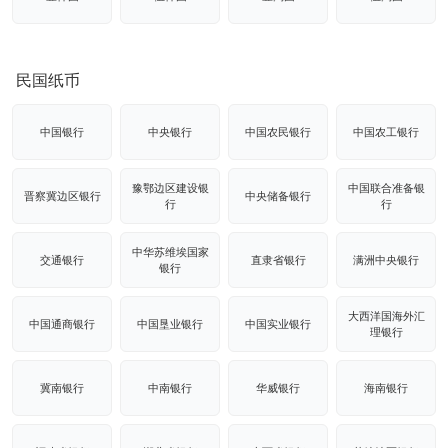
民国纸币
中国银行
中央银行
中国农民银行
中国农工银行
豫鄂边区建设银
中国联合准备银
晋察冀边区银行
中央储备银行
行
行
中华苏维埃国家
交通银行
直隶省银行
满洲中央银行
银行
大西洋国海外汇
中国通商银行
中国垦业银行
中国实业银行
理银行
冀南银行
中南银行
华威银行
海南银行