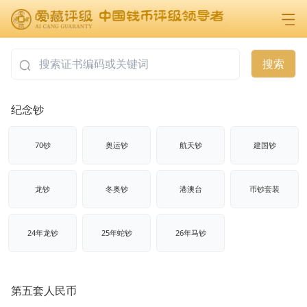
搜索
纪念钞
70钞
奥运钞
航天钞
建国钞
龙钞
冬奥钞
港澳台
币钞套装
24年龙钞
25年蛇钞
26年马钞
第五套人民币