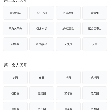
壹分汽车
贰分飞机
伍分轮船
黄壹角
贰角火车头
伍角水坝
黑/红壹圆
贰圆宝塔山
绿叁圆
红/黄伍圆
大黑拾
套装
第一套人民币
壹圆
伍圆
拾圆
贰拾圆
伍拾圆
壹佰圆
贰佰圆
伍佰圆
壹仟圆
伍仟圆
壹萬圆
伍萬圆