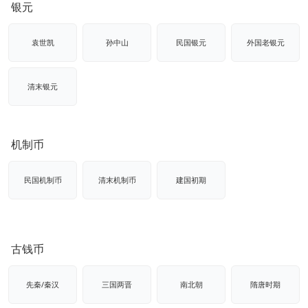
银元
袁世凯
孙中山
民国银元
外国老银元
清末银元
机制币
民国机制币
清末机制币
建国初期
古钱币
先秦/秦汉
三国两晋
南北朝
隋唐时期