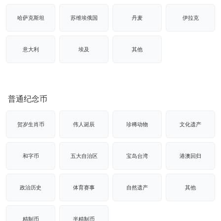
哈萨克斯坦
苏维埃俄国
丹麦
伊拉克
意大利
埃及
其他
普通纪念币
贺岁生肖币
伟人诞辰
珍稀动物
文化遗产
和字币
五大自治区
宝岛台湾
港澳回归
政治历史
体育赛事
自然遗产
其他
精制币
半精制币