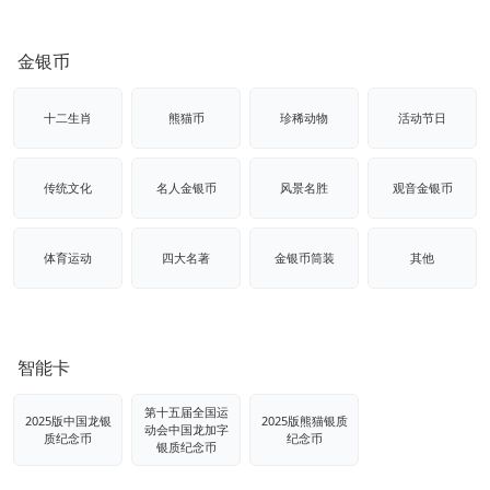
金银币
十二生肖
熊猫币
珍稀动物
活动节日
传统文化
名人金银币
风景名胜
观音金银币
体育运动
四大名著
金银币筒装
其他
智能卡
第十五届全国运
2025版中国龙银
2025版熊猫银质
动会中国龙加字
质纪念币
纪念币
银质纪念币