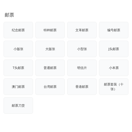
邮票
纪念邮票
特种邮票
文革邮票
编号邮票
小版张
大版张
小型张
J头邮票
T头邮票
普通邮票
明信片
小本票
邮票套装（十
澳门邮票
台湾邮票
香港邮票
张）
邮票刀货