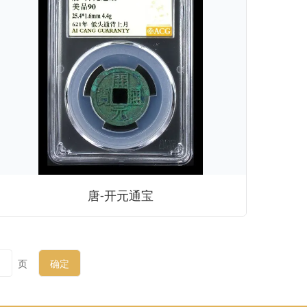
唐-开元通宝
页
确定