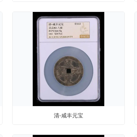
清-咸丰元宝