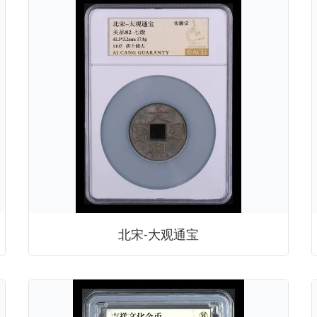
北宋-大观通宝