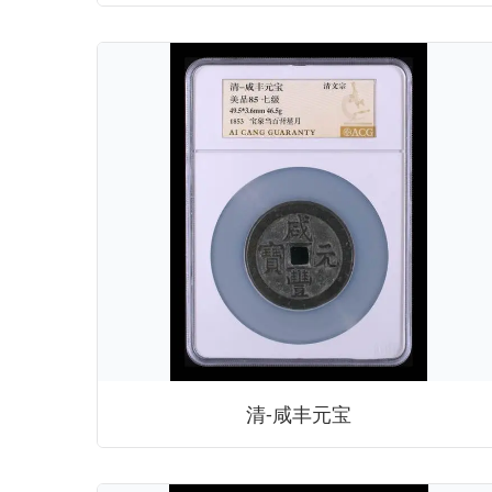
清-咸丰元宝