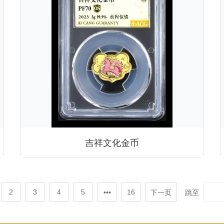
吉祥文化金币
跳至
2
3
4
5
16
下一页