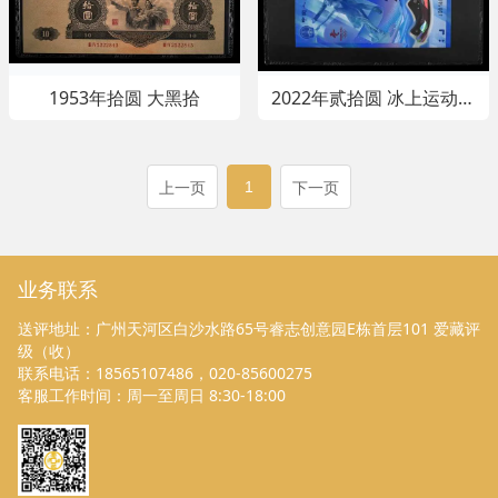
1953年拾圆 大黑拾
2022年贰拾圆 冰上运动冬
奥钞
1
上一页
下一页
业务联系
送评地址：广州天河区白沙水路65号睿志创意园E栋首层101 爱藏评
级（收）
联系电话：18565107486，020-85600275
客服工作时间：周一至周日 8:30-18:00