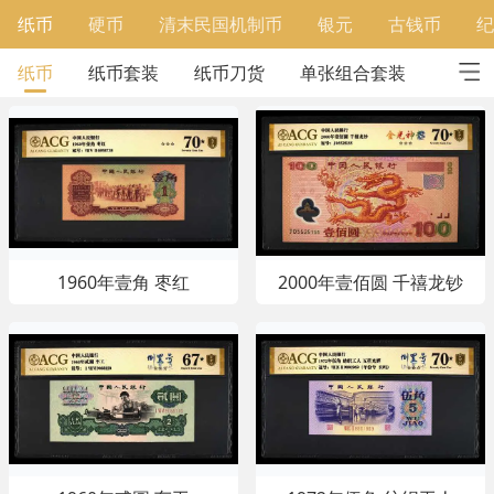
纸币
硬币
清末民国机制币
银元
古钱币
纪
纸币
纸币套装
纸币刀货
单张组合套装
外国纸
1960年壹角 枣红
2000年壹佰圆 千禧龙钞