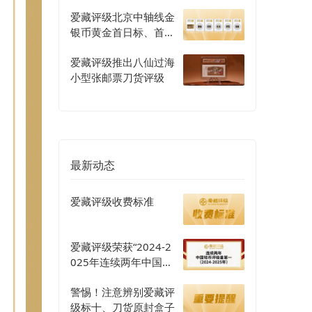
爱藏评级北京中轴线金
银币黄金首日标、首发
认证评级正式开启
爱藏评级推出八仙过海
小型张邮票刀货评级
最新动态
爱藏评级收费标准
爱藏评级荣获“2024-2
025年连续两年中国钱
币评级量第一”认证
警惕！注意辨别爱藏评
级标十、刀货原封盒子