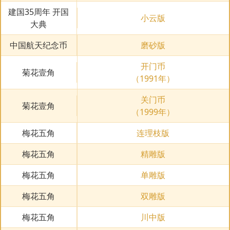
建国35周年 开国
小云版
大典
中国航天纪念币
磨砂版
开门币
菊花壹角
（1991年）
关门币
菊花壹角
（1999年）
梅花五角
连理枝版
梅花五角
精雕版
梅花五角
单雕版
梅花五角
双雕版
梅花五角
川中版