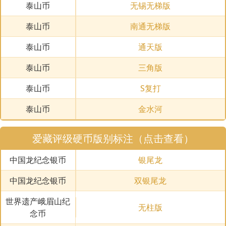
泰山币
无锡无梯版
泰山币
南通无梯版
泰山币
通天版
泰山币
三角版
泰山币
S复打
泰山币
金水河
爱藏评级硬币版别标注（点击查看）
中国龙纪念银币
银尾龙
中国龙纪念银币
双银尾龙
世界遗产峨眉山纪
无柱版
念币