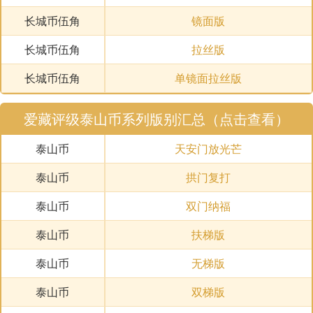
长城币伍角
镜面版
长城币伍角
拉丝版
长城币伍角
单镜面拉丝版
爱藏评级泰山币系列版别汇总（点击查看）
泰山币
天安门放光芒
泰山币
拱门复打
泰山币
双门纳福
泰山币
扶梯版
泰山币
无梯版
泰山币
双梯版