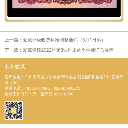
上一篇：爱藏评级收费标准调整通知（3月1日起）
下一篇：爱藏评级2022年第3波推出的个性标汇总展示
业务联系
送评地址：广州天河区白沙水路65号睿志创意园E栋首层101 爱藏评
级（收）
联系电话：18565107486，020-85600275
客服工作时间：周一至周日 8:30-18:00