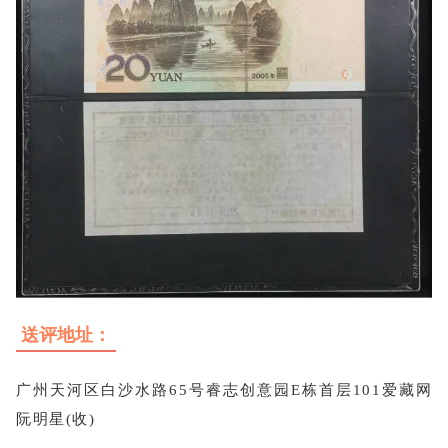
送评地址：
广州天河区白沙水路65号睿志创意园E栋首层101爱藏网
阮明星(收)