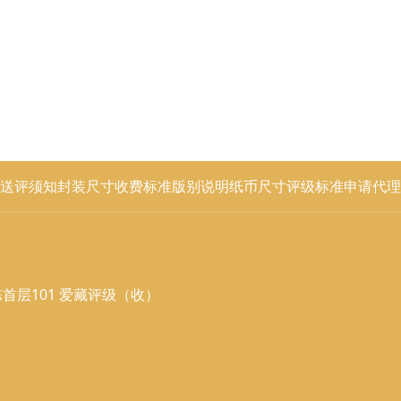
送评须知
封装尺寸
收费标准
版别说明
纸币尺寸
评级标准
申请代理
首层101 爱藏评级（收）