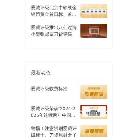
爱藏评级北京中轴线金
银币黄金首日标、首发
认证评级正式开启
爱藏评级推出八仙过海
小型张邮票刀货评级
最新动态
爱藏评级收费标准
爱藏评级荣获“2024-2
025年连续两年中国钱
币评级量第一”认证
警惕！注意辨别爱藏评
级标十、刀货原封盒子