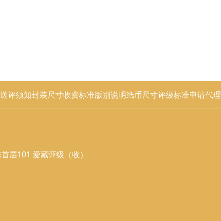
送评须知
封装尺寸
收费标准
版别说明
纸币尺寸
评级标准
申请代理
首层101 爱藏评级（收）