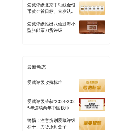
爱藏评级北京中轴线金银
币黄金首日标、首发认证
评级正式开启
爱藏评级推出八仙过海小
型张邮票刀货评级
最新动态
爱藏评级收费标准
爱藏评级荣获“2024-202
5年连续两年中国钱币评
级量第一”认证
警惕！注意辨别爱藏评级
标十、刀货原封盒子