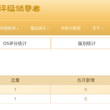
评级标准
藏品展示
评级大数据
关于
OS评分统计
版别统计
总量
当月新增
1
0
1
0