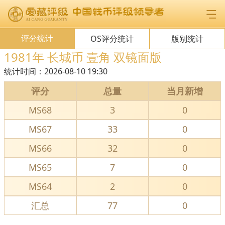
评分统计
OS评分统计
版别统计
1981年 长城币 壹角 双镜面版
统计时间：
2026-08-10 19:30
评分
总量
当月新增
MS68
3
0
MS67
33
0
MS66
32
0
MS65
7
0
MS64
2
0
汇总
77
0