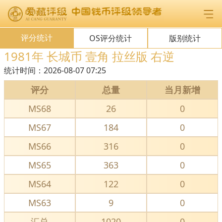
评分统计
OS评分统计
版别统计
1981年 长城币 壹角 拉丝版 右逆
统计时间：
2026-08-07 07:25
评分
总量
当月新增
MS68
26
0
MS67
184
0
MS66
316
0
MS65
363
0
MS64
122
0
MS63
9
0
汇总
1020
0