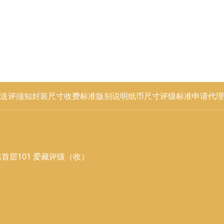
送评须知
封装尺寸
收费标准
版别说明
纸币尺寸
评级标准
申请代理
首层101 爱藏评级（收）