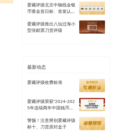
爱藏评级北京中轴线金银
币黄金首日标、首发认证
评级正式开启
爱藏评级推出八仙过海小
型张邮票刀货评级
最新动态
爱藏评级收费标准
爱藏评级荣获“2024-202
5年连续两年中国钱币评
级量第一”认证
警惕！注意辨别爱藏评级
标十、刀货原封盒子