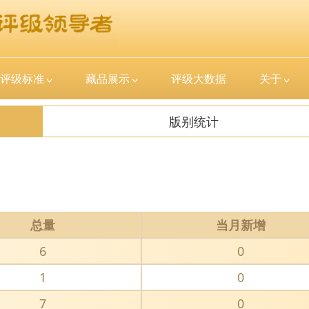
评级标准
藏品展示
评级大数据
关于
版别统计
总量
当月新增
6
0
1
0
7
0