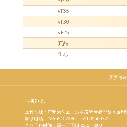
XF40
VF35
VF30
VF25
真品
汇总
我要送评
业务联系
送评地址：广州天河区白沙水路65号睿志创意园E栋
联系电话：18565107486，020-85600275
客服工作时间：周一至周日 8:30-18:00