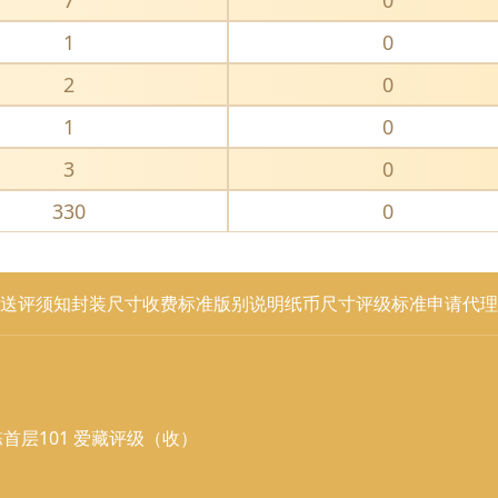
7
0
1
0
2
0
1
0
3
0
330
0
送评须知
封装尺寸
收费标准
版别说明
纸币尺寸
评级标准
申请代理
首层101 爱藏评级（收）