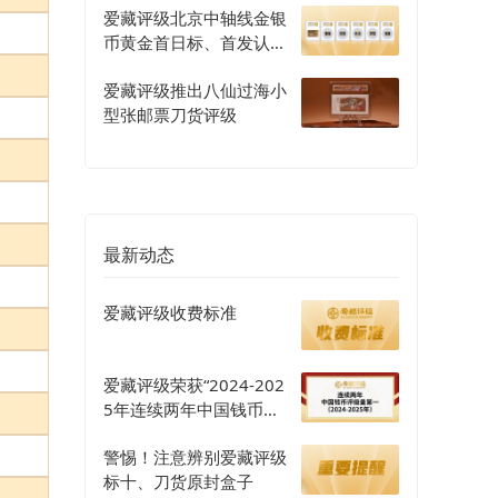
爱藏评级北京中轴线金银
币黄金首日标、首发认证
评级正式开启
爱藏评级推出八仙过海小
型张邮票刀货评级
最新动态
爱藏评级收费标准
爱藏评级荣获“2024-202
5年连续两年中国钱币评
级量第一”认证
警惕！注意辨别爱藏评级
标十、刀货原封盒子