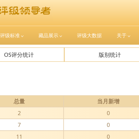
评级标准
藏品展示
评级大数据
关于
OS评分统计
版别统计
总量
当月新增
2
0
7
0
11
0