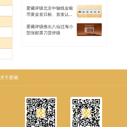
爱藏评级北京中轴线金银
币黄金首日标、首发认证
评级正式开启
爱藏评级推出八仙过海小
型张邮票刀货评级
关于爱藏