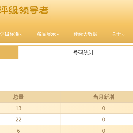
评级标准
藏品展示
评级大数据
关于
号码统计
总量
当月新增
13
0
22
0
6
0