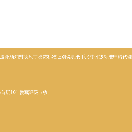
送评须知
封装尺寸
收费标准
版别说明
纸币尺寸
评级标准
申请代理
首层101 爱藏评级（收）