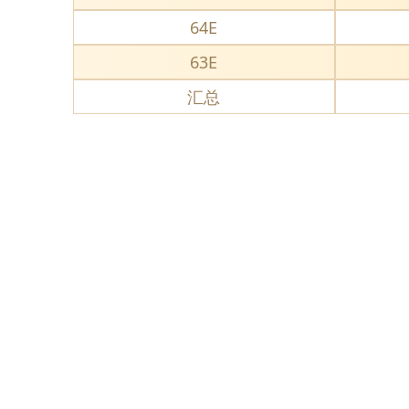
64E
63E
汇总