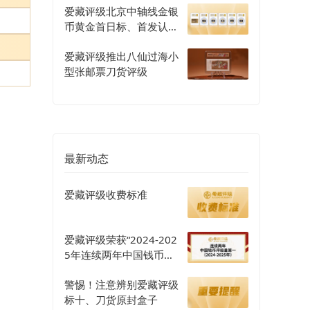
爱藏评级北京中轴线金银
币黄金首日标、首发认证
评级正式开启
爱藏评级推出八仙过海小
型张邮票刀货评级
最新动态
爱藏评级收费标准
爱藏评级荣获“2024-202
5年连续两年中国钱币评
级量第一”认证
警惕！注意辨别爱藏评级
标十、刀货原封盒子