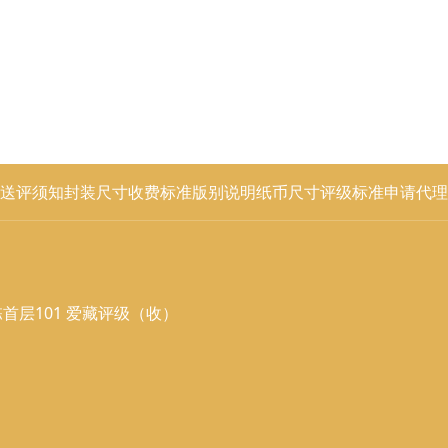
送评须知
封装尺寸
收费标准
版别说明
纸币尺寸
评级标准
申请代理
首层101 爱藏评级（收）