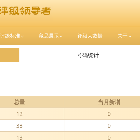
评级标准
藏品展示
评级大数据
关于
号码统计
总量
当月新增
12
0
38
0
13
0