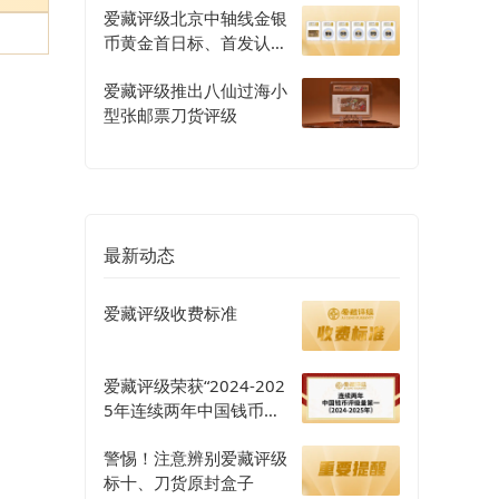
爱藏评级北京中轴线金银
币黄金首日标、首发认证
评级正式开启
爱藏评级推出八仙过海小
型张邮票刀货评级
最新动态
爱藏评级收费标准
爱藏评级荣获“2024-202
5年连续两年中国钱币评
级量第一”认证
警惕！注意辨别爱藏评级
标十、刀货原封盒子