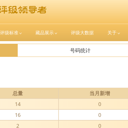
评级标准
藏品展示
评级大数据
关于
号码统计
总量
当月新增
14
0
16
0
2
0