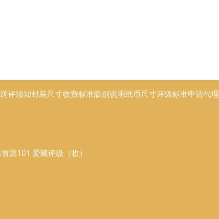
送评须知
封装尺寸
收费标准
版别说明
纸币尺寸
评级标准
申请代理
首层101 爱藏评级（收）