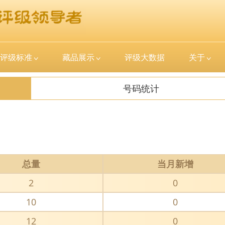
评级标准
藏品展示
评级大数据
关于
号码统计
总量
当月新增
2
0
10
0
12
0