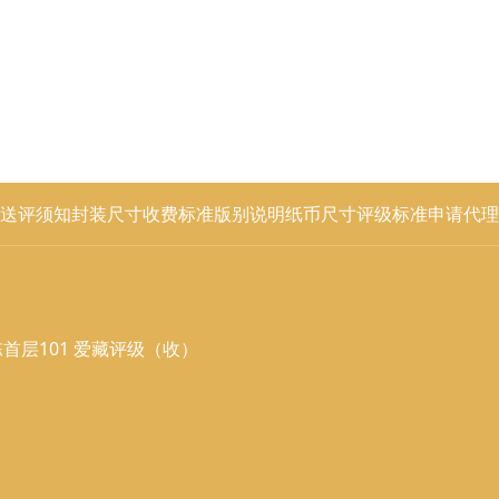
送评须知
封装尺寸
收费标准
版别说明
纸币尺寸
评级标准
申请代理
首层101 爱藏评级（收）