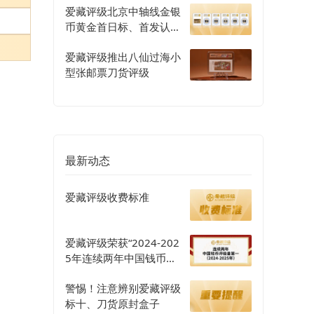
爱藏评级北京中轴线金银
币黄金首日标、首发认证
评级正式开启
爱藏评级推出八仙过海小
型张邮票刀货评级
最新动态
爱藏评级收费标准
爱藏评级荣获“2024-202
5年连续两年中国钱币评
级量第一”认证
警惕！注意辨别爱藏评级
标十、刀货原封盒子