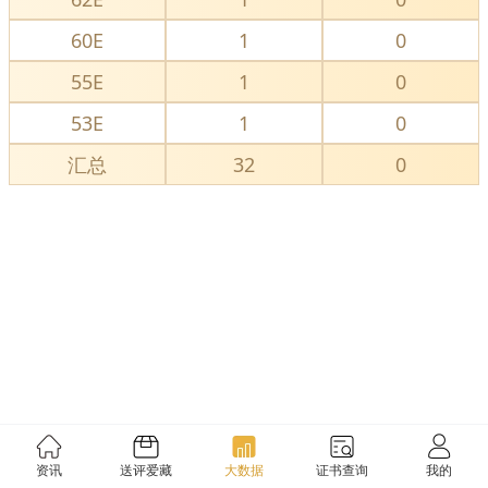
60E
1
0
55E
1
0
53E
1
0
汇总
32
0
资讯
送评爱藏
大数据
证书查询
我的