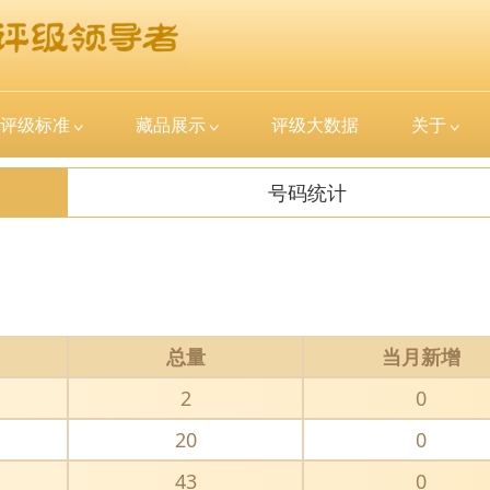
评级标准
藏品展示
评级大数据
关于
号码统计
总量
当月新增
2
0
20
0
43
0