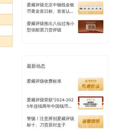
爱藏评级北京中轴线金银
币黄金首日标、首发认证
评级正式开启
爱藏评级推出八仙过海小
型张邮票刀货评级
最新动态
爱藏评级收费标准
爱藏评级荣获“2024-202
5年连续两年中国钱币评
级量第一”认证
警惕！注意辨别爱藏评级
标十、刀货原封盒子