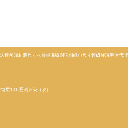
送评须知
封装尺寸
收费标准
版别说明
纸币尺寸
评级标准
申请代理
首层101 爱藏评级（收）