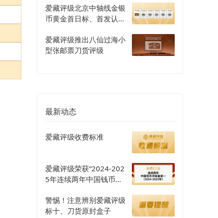
爱藏评级北京中轴线金银
币黄金首日标、首发认证
评级正式开启
爱藏评级推出八仙过海小
型张邮票刀货评级
最新动态
爱藏评级收费标准
爱藏评级荣获“2024-202
5年连续两年中国钱币评
级量第一”认证
警惕！注意辨别爱藏评级
标十、刀货原封盒子