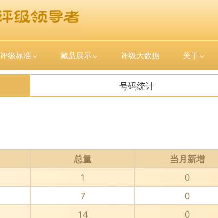
评级标准
藏品展示
评级大数据
关于
号码统计
总量
当月新增
1
0
7
0
14
0