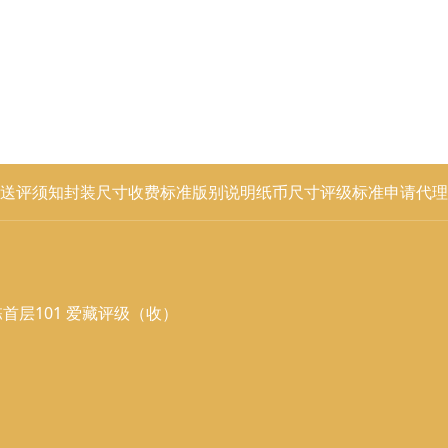
送评须知
封装尺寸
收费标准
版别说明
纸币尺寸
评级标准
申请代理
首层101 爱藏评级（收）