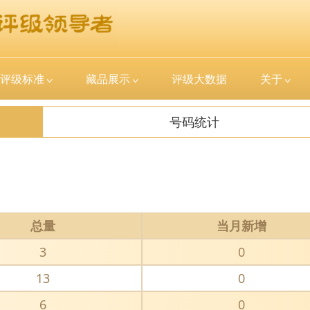
评级标准
藏品展示
评级大数据
关于
号码统计
总量
当月新增
3
0
13
0
6
0