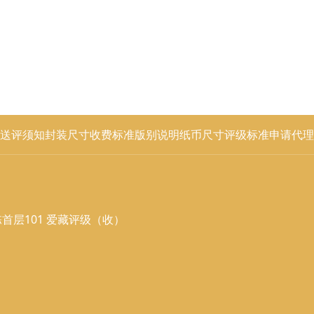
送评须知
封装尺寸
收费标准
版别说明
纸币尺寸
评级标准
申请代理
首层101 爱藏评级（收）