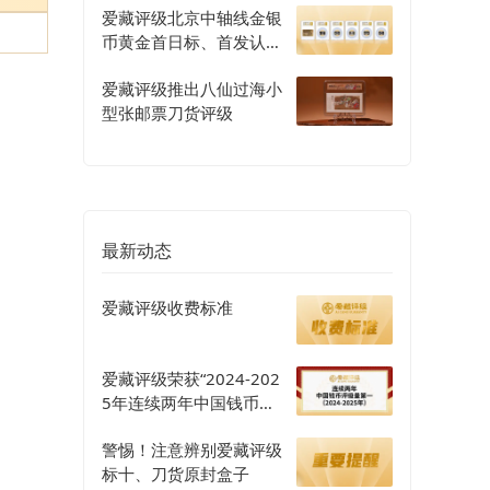
爱藏评级北京中轴线金银
币黄金首日标、首发认证
评级正式开启
爱藏评级推出八仙过海小
型张邮票刀货评级
最新动态
爱藏评级收费标准
爱藏评级荣获“2024-202
5年连续两年中国钱币评
级量第一”认证
警惕！注意辨别爱藏评级
标十、刀货原封盒子