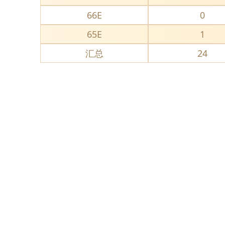
66E
0
65E
1
汇总
24