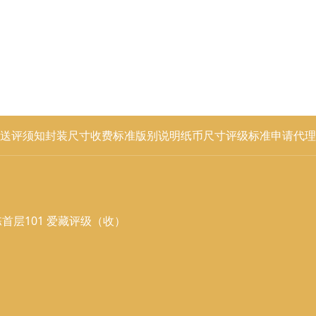
送评须知
封装尺寸
收费标准
版别说明
纸币尺寸
评级标准
申请代理
首层101 爱藏评级（收）