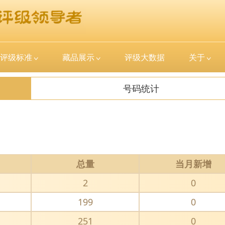
评级标准
藏品展示
评级大数据
关于
号码统计
总量
当月新增
2
0
199
0
251
0