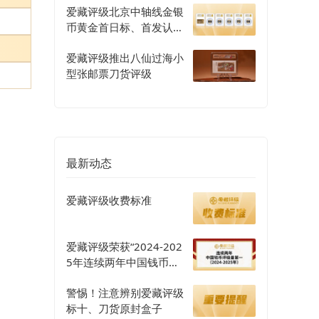
爱藏评级北京中轴线金银
币黄金首日标、首发认证
评级正式开启
爱藏评级推出八仙过海小
型张邮票刀货评级
最新动态
爱藏评级收费标准
爱藏评级荣获“2024-202
5年连续两年中国钱币评
级量第一”认证
警惕！注意辨别爱藏评级
标十、刀货原封盒子