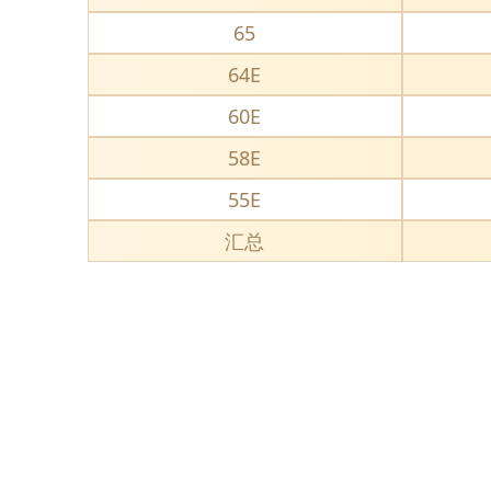
65
64E
60E
58E
55E
汇总