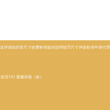
送评须知
封装尺寸
收费标准
版别说明
纸币尺寸
评级标准
申请代理
首层101 爱藏评级（收）