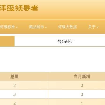
评级标准
藏品展示
评级大数据
关于
号码统计
总量
当月新增
2
0
3
0
2
1