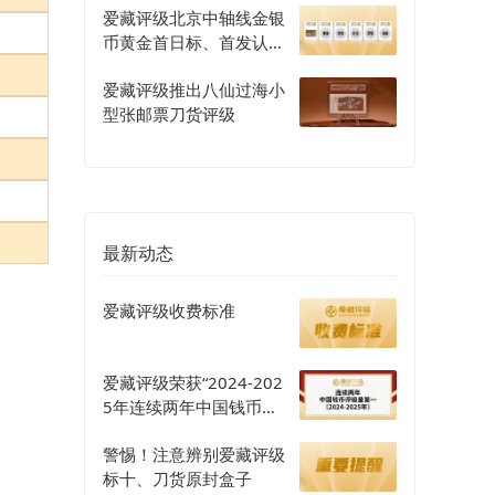
爱藏评级北京中轴线金银
币黄金首日标、首发认证
评级正式开启
爱藏评级推出八仙过海小
型张邮票刀货评级
最新动态
爱藏评级收费标准
爱藏评级荣获“2024-202
5年连续两年中国钱币评
级量第一”认证
警惕！注意辨别爱藏评级
标十、刀货原封盒子