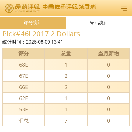
评分统计
号码统计
Pick#46i 2017 2 Dollars
统计时间：
2026-08-09 13:41
评分
总量
当月新增
68E
1
0
67E
2
0
66E
2
0
62E
1
0
53E
1
0
汇总
7
0