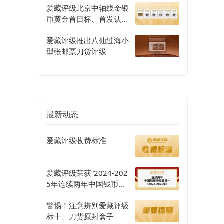
爱藏评级北京中轴线金银
币黄金首日标、首发认证
评级正式开启
爱藏评级推出八仙过海小
型张邮票刀货评级
最新动态
爱藏评级收费标准
爱藏评级荣获“2024-202
5年连续两年中国钱币评
级量第一”认证
警惕！注意辨别爱藏评级
标十、刀货原封盒子