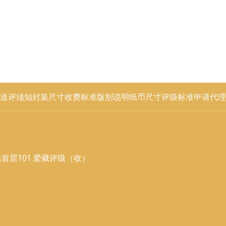
送评须知
封装尺寸
收费标准
版别说明
纸币尺寸
评级标准
申请代理
首层101 爱藏评级（收）