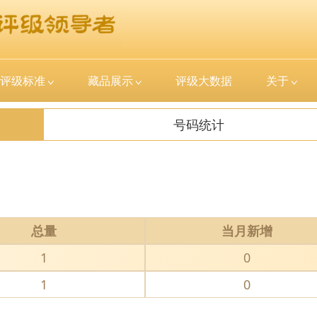
评级标准
藏品展示
评级大数据
关于
号码统计
总量
当月新增
1
0
1
0