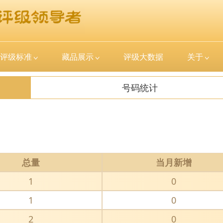
评级标准
藏品展示
评级大数据
关于
号码统计
总量
当月新增
1
0
1
0
2
0