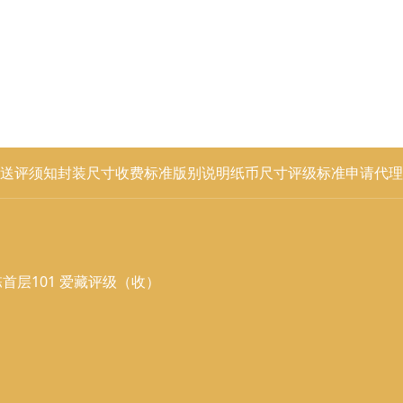
送评须知
封装尺寸
收费标准
版别说明
纸币尺寸
评级标准
申请代理
首层101 爱藏评级（收）