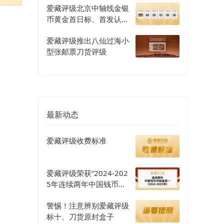
爱藏评级北京中轴线金银
币黄金首日标、首发认证
评级正式开启
爱藏评级推出八仙过海小
型张邮票刀货评级
最新动态
爱藏评级收费标准
爱藏评级荣获“2024-202
5年连续两年中国钱币评
级量第一”认证
警惕！注意辨别爱藏评级
标十、刀货原封盒子