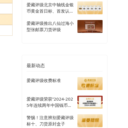
爱藏评级北京中轴线金银
币黄金首日标、首发认证
评级正式开启
爱藏评级推出八仙过海小
型张邮票刀货评级
最新动态
爱藏评级收费标准
爱藏评级荣获“2024-202
5年连续两年中国钱币评
级量第一”认证
警惕！注意辨别爱藏评级
标十、刀货原封盒子