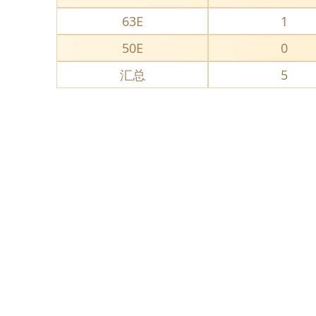
63E
1
50E
0
汇总
5