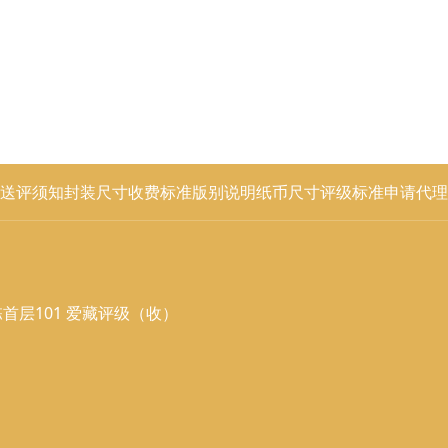
送评须知
封装尺寸
收费标准
版别说明
纸币尺寸
评级标准
申请代理
首层101 爱藏评级（收）