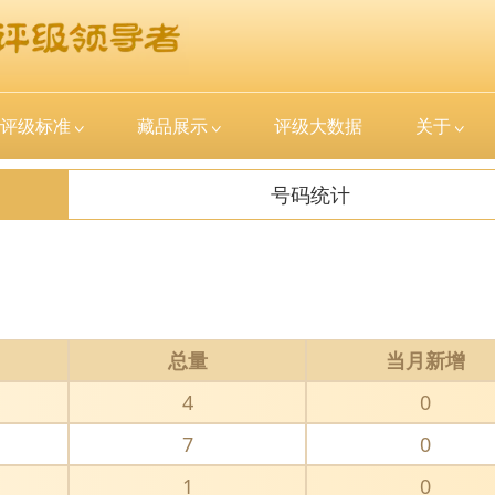
评级标准
藏品展示
评级大数据
关于
号码统计
总量
当月新增
4
0
7
0
1
0