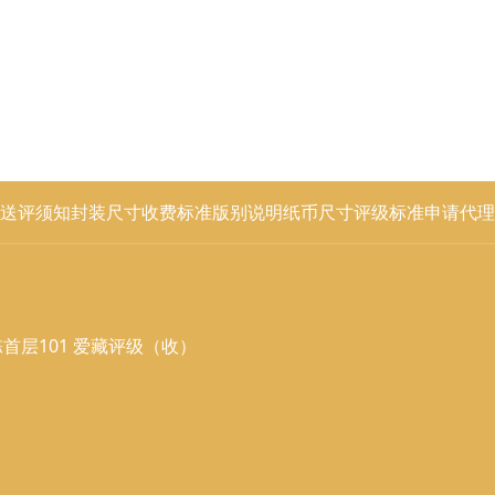
送评须知
封装尺寸
收费标准
版别说明
纸币尺寸
评级标准
申请代理
首层101 爱藏评级（收）