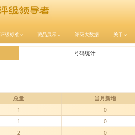
评级标准
藏品展示
评级大数据
关于
号码统计
总量
当月新增
1
0
1
0
2
0