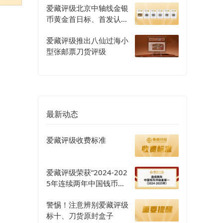
爱藏评级北京中轴线金银
币黄金首日标、首发认证
评级正式开启
爱藏评级推出八仙过海小
型张邮票刀货评级
最新动态
爱藏评级收费标准
爱藏评级荣获“2024-202
5年连续两年中国钱币评
级量第一”认证
警惕！注意辨别爱藏评级
标十、刀货原封盒子