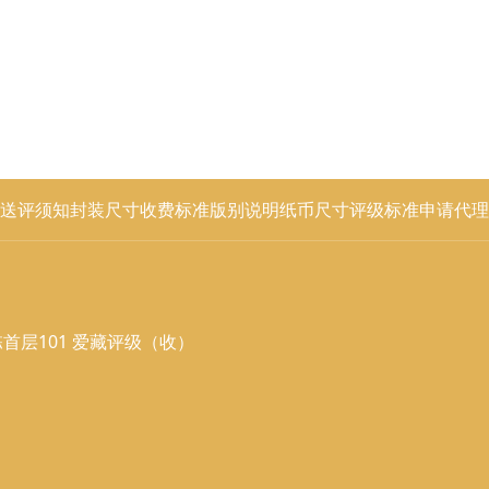
送评须知
封装尺寸
收费标准
版别说明
纸币尺寸
评级标准
申请代理
首层101 爱藏评级（收）