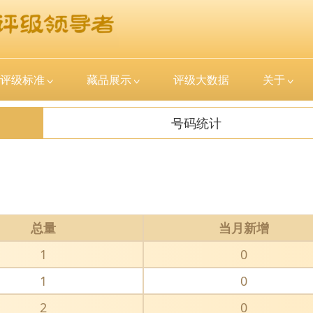
评级标准
藏品展示
评级大数据
关于
号码统计
总量
当月新增
1
0
1
0
2
0