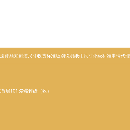
送评须知
封装尺寸
收费标准
版别说明
纸币尺寸
评级标准
申请代理
首层101 爱藏评级（收）