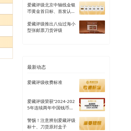
爱藏评级北京中轴线金银
币黄金首日标、首发认证
评级正式开启
爱藏评级推出八仙过海小
型张邮票刀货评级
最新动态
爱藏评级收费标准
爱藏评级荣获“2024-202
5年连续两年中国钱币评
级量第一”认证
警惕！注意辨别爱藏评级
标十、刀货原封盒子