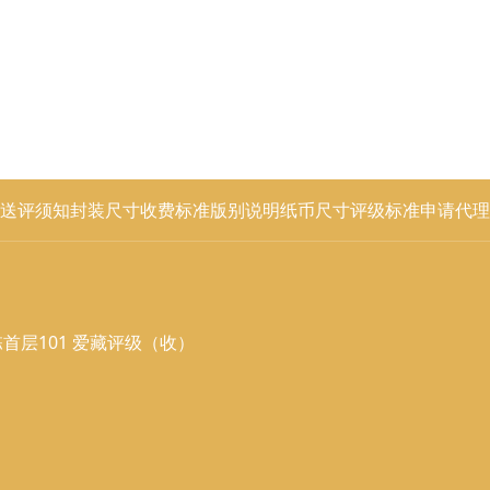
送评须知
封装尺寸
收费标准
版别说明
纸币尺寸
评级标准
申请代理
首层101 爱藏评级（收）