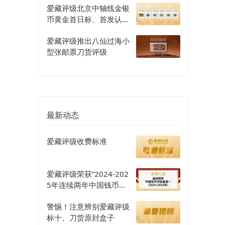
爱藏评级北京中轴线金银
币黄金首日标、首发认证
评级正式开启
爱藏评级推出八仙过海小
型张邮票刀货评级
最新动态
爱藏评级收费标准
爱藏评级荣获“2024-202
5年连续两年中国钱币评
级量第一”认证
警惕！注意辨别爱藏评级
标十、刀货原封盒子