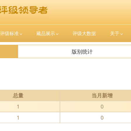
评级标准
藏品展示
评级大数据
关于
版别统计
总量
当月新增
1
0
1
0