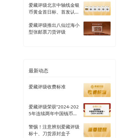
爱藏评级北京中轴线金银
币黄金首日标、首发认证
评级正式开启
爱藏评级推出八仙过海小
型张邮票刀货评级
最新动态
爱藏评级收费标准
爱藏评级荣获“2024-202
5年连续两年中国钱币评
级量第一”认证
警惕！注意辨别爱藏评级
标十、刀货原封盒子