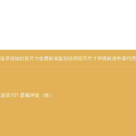
送评须知
封装尺寸
收费标准
版别说明
纸币尺寸
评级标准
申请代理
首层101 爱藏评级（收）