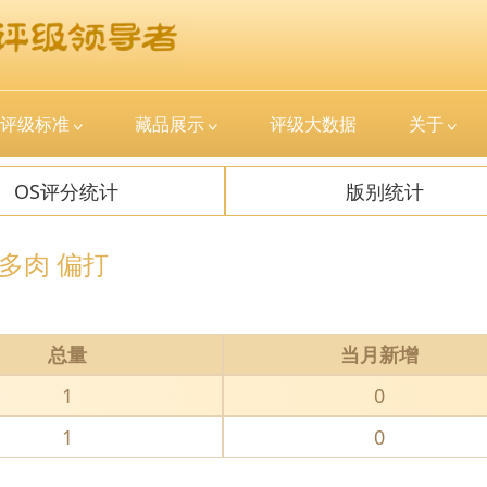
评级标准
藏品展示
评级大数据
关于
OS评分统计
版别统计
 多肉 偏打
总量
当月新增
1
0
1
0