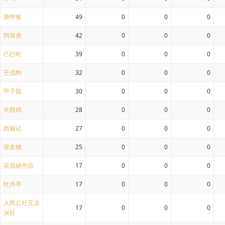
庚申猴
49
0
0
0
丙寅虎
42
0
0
0
己巳蛇
39
0
0
0
壬戌狗
32
0
0
0
甲子鼠
30
0
0
0
辛酉鸡
28
0
0
0
西厢记
27
0
0
0
癸亥猪
25
0
0
0
吴昌硕作品
17
0
0
0
牡丹亭
17
0
0
0
人民公社五业
17
0
0
0
兴旺