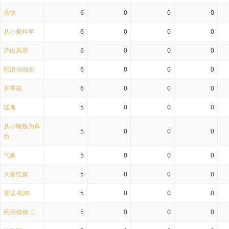
杂技
6
0
0
0
从小爱科学
6
0
0
0
庐山风景
6
0
0
0
明清扇画面
6
0
0
0
月季花
6
0
0
0
猛禽
5
0
0
0
从小锻炼为革
5
0
0
0
命
气象
5
0
0
0
大寨红旗
5
0
0
0
童话-咕咚
5
0
0
0
药用植物 二
5
0
0
0