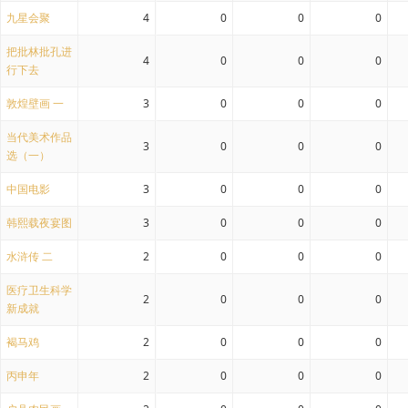
九星会聚
4
0
0
0
把批林批孔进
4
0
0
0
行下去
敦煌壁画 一
3
0
0
0
当代美术作品
3
0
0
0
选（一）
中国电影
3
0
0
0
韩熙载夜宴图
3
0
0
0
水浒传 二
2
0
0
0
医疗卫生科学
2
0
0
0
新成就
褐马鸡
2
0
0
0
丙申年
2
0
0
0