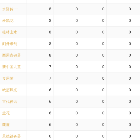
水浒传 一
8
0
0
0
杜鹃花
8
0
0
0
桂林山水
8
0
0
0
刻舟求剑
8
0
0
0
西周青铜器
8
0
0
0
新中国儿童
7
0
0
0
食用菌
7
0
0
0
峨眉风光
6
0
0
0
古代神话
6
0
0
0
兰花
6
0
0
0
麋鹿
6
0
0
0
景德镇瓷器
6
0
0
0