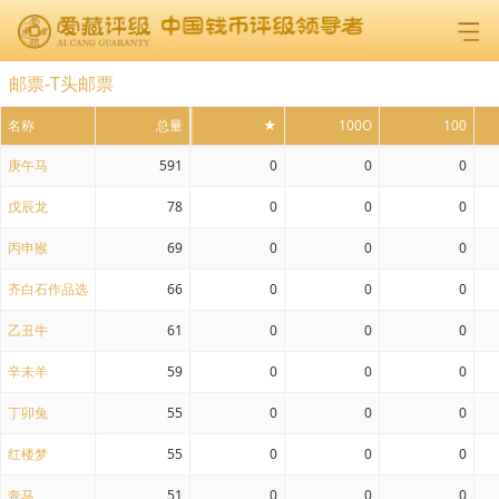
邮票-T头邮票
名称
总量
★
100O
100
庚午马
591
0
0
0
戊辰龙
78
0
0
0
丙申猴
69
0
0
0
齐白石作品选
66
0
0
0
乙丑牛
61
0
0
0
辛未羊
59
0
0
0
丁卯兔
55
0
0
0
红楼梦
55
0
0
0
奔马
51
0
0
0