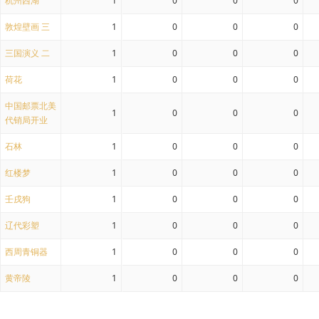
杭州西湖
1
0
0
0
敦煌壁画 三
1
0
0
0
三国演义 二
1
0
0
0
荷花
1
0
0
0
中国邮票北美
1
0
0
0
代销局开业
石林
1
0
0
0
红楼梦
1
0
0
0
壬戌狗
1
0
0
0
辽代彩塑
1
0
0
0
西周青铜器
1
0
0
0
黄帝陵
1
0
0
0