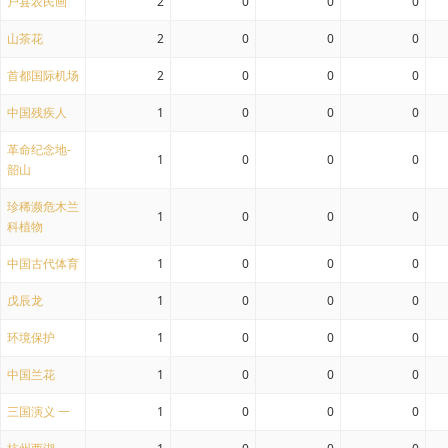
户县农民画
2
0
0
0
山茶花
2
0
0
0
首都国际机场
2
0
0
0
中国残疾人
1
0
0
0
革命纪念地-
1
0
0
0
韶山
珍稀濒危木兰
1
0
0
0
科植物
中国古代体育
1
0
0
0
戊辰龙
1
0
0
0
环境保护
1
0
0
0
中国兰花
1
0
0
0
三国演义 一
1
0
0
0