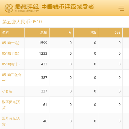
第五套人民币-0510
名称
总量
★
70E
69E
0510(十连)
1599
0
0
0
0510(刀货)
1233
0
0
0
0510(标十）
422
0
0
0
0510(币签合
387
0
0
0
一)
小套装
227
0
0
0
数字荧光(刀
61
0
0
0
货)
冠号荧光(刀
46
0
0
0
货)