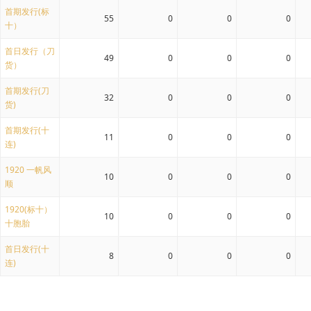
首期发行(标
55
0
0
0
十）
首日发行（刀
49
0
0
0
货）
首期发行(刀
32
0
0
0
货)
首期发行(十
11
0
0
0
连)
1920 一帆风
10
0
0
0
顺
1920(标十）
10
0
0
0
十胞胎
首日发行(十
8
0
0
0
连)