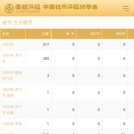
硬币-五分硬币
名称
总量
★ ☆
MS70
MS69
1955年
317
0
0
0
1955年 开门
280
0
0
0
币
1955年 模裂
3
0
0
0
开门币
1955年 开门
1
0
0
0
币 多肉
1955年 开门
1
0
0
0
币 右逆
1955年 平版
1
0
0
0