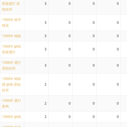
双面透打 原
3
0
0
0
始拉丝
1988年 铸币
3
0
0
0
错误
1988年 铸缺
3
0
0
0
1988年 缺肉
3
0
0
0
双面透打
1988年 透打
3
0
0
0
原始拉丝
1988年 铸缺
国 缺肉 原始
2
0
0
0
拉丝
1988年 透打
2
0
0
0
多肉
1988年 缺肉
2
0
0
0