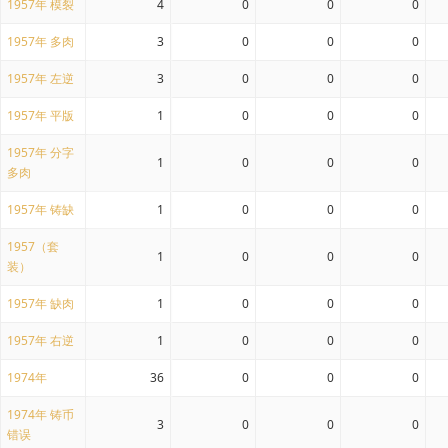
1957年 模裂
4
0
0
0
1957年 多肉
3
0
0
0
1957年 左逆
3
0
0
0
1957年 平版
1
0
0
0
1957年 分字
1
0
0
0
多肉
1957年 铸缺
1
0
0
0
1957（套
1
0
0
0
装）
1957年 缺肉
1
0
0
0
1957年 右逆
1
0
0
0
1974年
36
0
0
0
1974年 铸币
3
0
0
0
错误