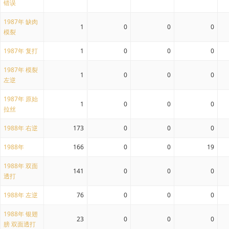
错误
1987年 缺肉
1
0
0
0
模裂
1987年 复打
1
0
0
0
1987年 模裂
1
0
0
0
左逆
1987年 原始
1
0
0
0
拉丝
1988年 右逆
173
0
0
0
1988年
166
0
0
19
1988年 双面
141
0
0
0
透打
1988年 左逆
76
0
0
0
1988年 银翅
23
0
0
0
膀 双面透打