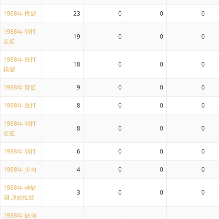
1988年 模裂
23
0
0
0
1988年 弱打
19
0
0
0
左逆
1988年 透打
18
0
0
0
模裂
1988年 背逆
9
0
0
0
1988年 透打
8
0
0
0
1988年 弱打
8
0
0
0
右逆
1988年 弱打
6
0
0
0
1988年 少肉
4
0
0
0
1988年 铸缺
3
0
0
0
国 原始拉丝
1988年 缺肉