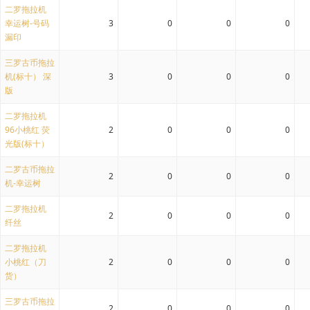
二罗拖拉机
幸运树-号码
3
0
0
0
漏印
三罗古币拖拉
机(标十） 深
3
0
0
0
版
二罗拖拉机
96小桃红 荧
2
0
0
0
光版(标十）
二罗古币拖拉
2
0
0
0
机-幸运树
二罗拖拉机
2
0
0
0
纤丝
二罗拖拉机
小桃红（刀
2
0
0
0
货）
三罗古币拖拉
2
0
0
0