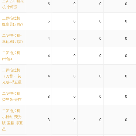
三罗古币拖拉
6
0
0
0
机 小纤云
三罗拖拉机
6
0
0
0
红幽灵(刀货)
二罗拖拉机-
4
0
0
0
幸运树(刀货)
二罗拖拉机
4
0
0
0
(十连)
二罗拖拉机
（刀货） 荧
4
0
0
0
光版-浮五星
二罗拖拉机
3
0
0
0
荧光版-盖帽
二罗拖拉机
小桃红-荧光
3
0
0
0
版-盖帽-浮五
星