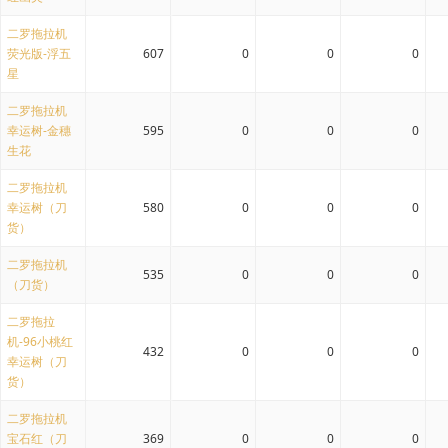
二罗拖拉机
荧光版-浮五
607
0
0
0
星
二罗拖拉机
幸运树-金穗
595
0
0
0
生花
二罗拖拉机
幸运树（刀
580
0
0
0
货）
二罗拖拉机
535
0
0
0
（刀货）
二罗拖拉
机-96小桃红
432
0
0
0
幸运树（刀
货）
二罗拖拉机
宝石红（刀
369
0
0
0