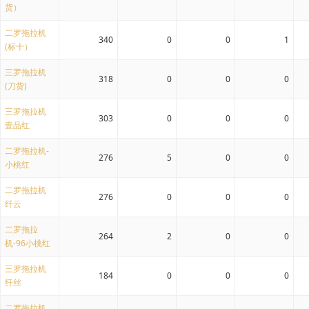
货）
二罗拖拉机
340
0
0
1
(标十）
三罗拖拉机
318
0
0
0
(刀货)
三罗拖拉机
303
0
0
0
壹品红
二罗拖拉机-
276
5
0
0
小桃红
二罗拖拉机
276
0
0
0
纤云
二罗拖拉
264
2
0
0
机-96小桃红
三罗拖拉机
184
0
0
0
纤丝
二罗拖拉机