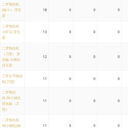
二罗拖拉机
(标十） 浮五
18
0
0
0
星
二罗拖拉机
小纤云-浮五
13
0
0
0
星
二罗拖拉机
（刀货） 荧
12
0
0
0
光版-大桃红-
浮五星
三罗古币拖拉
11
0
0
0
机(刀货)
二罗拖拉
机-96小桃红
11
0
0
0
荧光版（刀
货）
二罗拖拉机
96小桃红(标
11
0
0
0