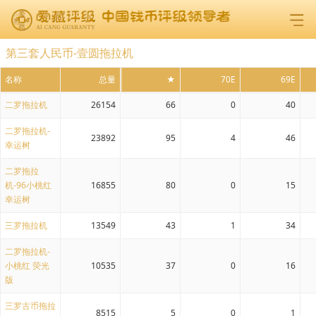
第三套人民币-壹圆拖拉机
名称
总量
★
70E
69E
二罗拖拉机
26154
66
0
40
二罗拖拉机-
23892
95
4
46
幸运树
二罗拖拉
机-96小桃红
16855
80
0
15
幸运树
三罗拖拉机
13549
43
1
34
二罗拖拉机-
小桃红 荧光
10535
37
0
16
版
三罗古币拖拉
8515
5
0
1