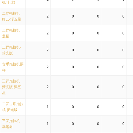
机(十连)
二罗拖拉机
2
0
0
0
纤云-浮五星
二罗拖拉机
2
0
0
0
盖帽
三罗拖拉机-
2
0
0
0
荧光版
古币拖拉机票
2
0
0
0
样
三罗拖拉机
荧光版-浮五
2
0
0
0
星
二罗古币拖拉
1
0
0
0
机-荧光版
三罗拖拉机
1
0
0
0
幸运树