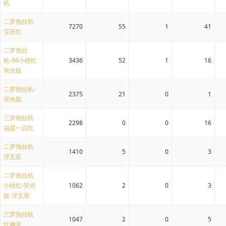
机
二罗拖拉机
7270
55
1
41
宝石红
二罗拖拉
机-96小桃红
3436
52
1
16
荧光版
二罗拖拉机-
2375
21
0
1
荧光版
三罗拖拉机
2298
0
0
16
福星一品红
二罗拖拉机
1410
5
0
3
浮五星
二罗拖拉机
小桃红-荧光
1062
2
0
3
版-浮五星
三罗拖拉机
1047
2
0
5
红幽灵