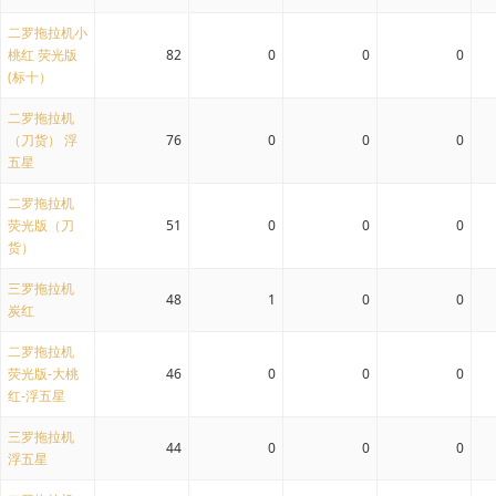
二罗拖拉机小
桃红 荧光版
82
0
0
0
(标十）
二罗拖拉机
（刀货） 浮
76
0
0
0
五星
二罗拖拉机
荧光版（刀
51
0
0
0
货）
三罗拖拉机
48
1
0
0
炭红
二罗拖拉机
荧光版-大桃
46
0
0
0
红-浮五星
三罗拖拉机
44
0
0
0
浮五星