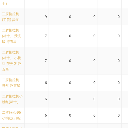
十）
三罗拖拉机
9
0
0
0
(刀货) 炭红
二罗拖拉机
(标十） 荧光
7
0
0
0
版-浮五星
二罗拖拉机
(标十） 小桃
7
0
0
0
红-荧光版-浮
五星
二罗拖拉机
6
0
0
0
纤丝-浮五星
二罗拖拉机小
6
0
0
0
桃红(标十）
二罗拉机-96
6
0
0
0
小桃红(刀货)