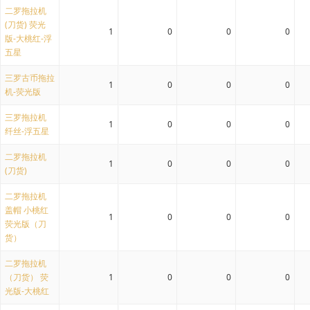
二罗拖拉机
(刀货) 荧光
1
0
0
0
版-大桃红-浮
五星
三罗古币拖拉
1
0
0
0
机-荧光版
三罗拖拉机
1
0
0
0
纤丝-浮五星
二罗拖拉机
1
0
0
0
(刀货)
二罗拖拉机
盖帽 小桃红
1
0
0
0
荧光版（刀
货）
二罗拖拉机
（刀货） 荧
1
0
0
0
光版-大桃红