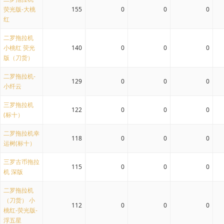
荧光版-大桃
155
0
0
0
红
二罗拖拉机
小桃红 荧光
140
0
0
0
版（刀货）
二罗拖拉机-
129
0
0
0
小纤云
三罗拖拉机
122
0
0
0
(标十）
二罗拖拉机幸
118
0
0
0
运树(标十）
三罗古币拖拉
115
0
0
0
机 深版
二罗拖拉机
（刀货） 小
112
0
0
0
桃红-荧光版-
浮五星