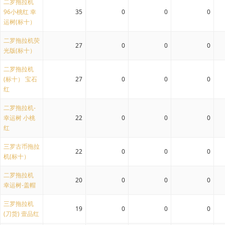
二罗拖拉机
96小桃红 幸
35
0
0
0
运树(标十）
二罗拖拉机荧
27
0
0
0
光版(标十）
二罗拖拉机
(标十） 宝石
27
0
0
0
红
二罗拖拉机-
幸运树 小桃
22
0
0
0
红
三罗古币拖拉
22
0
0
0
机(标十）
二罗拖拉机
20
0
0
0
幸运树-盖帽
三罗拖拉机
19
0
0
0
(刀货) 壹品红