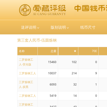
送评说明
版别说明
纸币尺寸
第三套人民币-伍圆炼钢
名称
总量
★
70E
二罗炼钢工
15460
102
0
人-荧光版
三罗炼钢工人
10037
214
9
三罗炼钢工
6093
32
1
人-炭黑
二罗炼钢工人
5419
14
0
三罗炼钢工
3427
43
0