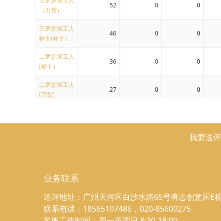
三罗炼钢工人
52
0
0
（刀货）
三罗炼钢工人
46
0
0
标十(标十）
二罗炼钢工人
36
0
0
(标十）
二罗炼钢工人
27
0
0
(刀货)
二罗炼钢工人
24
0
0
荧光版-长码
我要送评
三罗炼钢工
人-炭黑（刀
18
0
0
货）
业务联系
三罗炼钢工人
小纤云-金浅
17
0
0
送评地址：广州天河区白沙水路65号睿志创意园E栋
版
联系电话：18565107486，020-85600275
二罗炼钢工人
客服工作时间：周一至周日 8:30-18:00