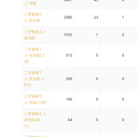
人-深版
三罗炼钢工
2080
23
1
人-荧光版
三罗炼钢工人
1035
1
0
金浅版
二罗炼钢工
人-荧光版(刀
315
0
0
货)
二罗炼钢工
人-荧光版 小
309
0
0
纤云
三罗炼钢工
106
0
0
人-深版(刀货)
二罗炼钢工人
荧光版(标
64
0
0
十）