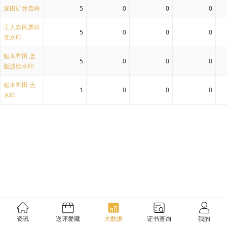
灌田矿井票样
5
0
0
0
工人农民票样
5
0
0
0
无水印
锯木犁田 竖
5
0
0
0
版波纹水印
锯木犁田 无
1
0
0
0
水印
资讯
送评爱藏
大数据
证书查询
我的