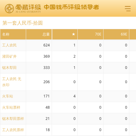
第一套人民币-拾圆
名称
总量
★
70E
69E
工人农民
624
1
0
0
灌田矿井
369
2
0
0
锯木犁田
333
1
0
0
工人农民 无
206
0
0
0
水印
火车站
171
4
0
0
火车站票样
48
0
0
0
锯木犁田票样
21
0
0
0
工人农民票样
18
0
0
0