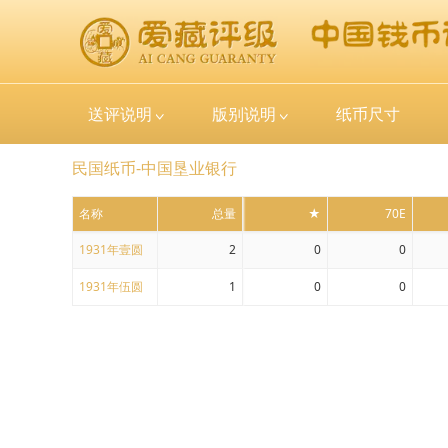
送评说明
版别说明
纸币尺寸
民国纸币-中国垦业银行
名称
总量
★
70E
1931年壹圆
2
0
0
1931年伍圆
1
0
0