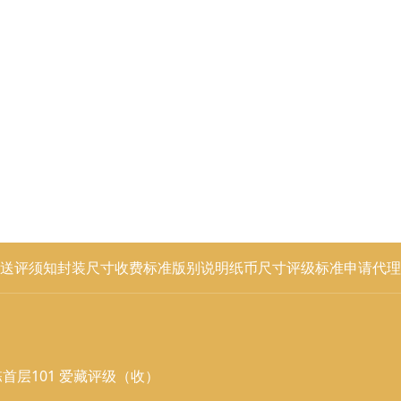
送评须知
封装尺寸
收费标准
版别说明
纸币尺寸
评级标准
申请代理
首层101 爱藏评级（收）