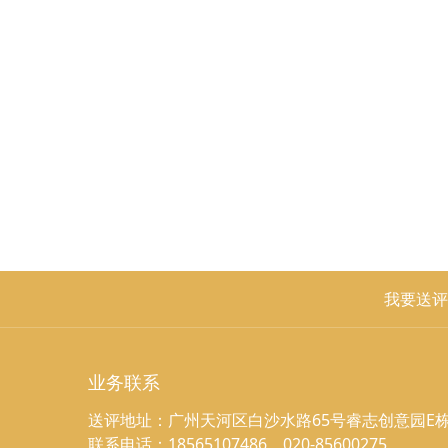
我要送评
业务联系
送评地址：广州天河区白沙水路65号睿志创意园E栋
联系电话：18565107486，020-85600275