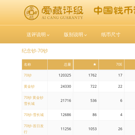
送评说明
版别说明
纸币尺寸
纪念钞-70钞
名称
总量
★
70E
70钞
120325
1762
17
黄金钞
24330
722
22
70钞 黄金钞
21716
536
6
雪长城
70钞-雪长城
12686
86
4
70钞-首日发
11256
1053
26
行