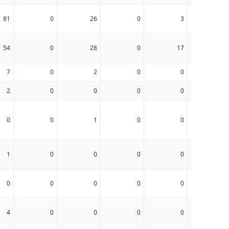
81
0
26
0
3
0
54
0
28
0
17
0
7
0
2
0
0
0
2
0
0
0
0
0
0
0
1
0
0
0
1
0
0
0
0
0
0
0
0
0
0
0
4
0
0
0
0
0