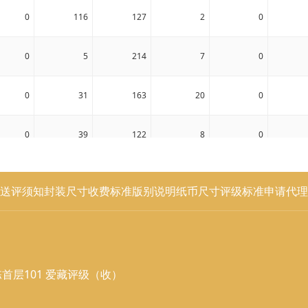
0
116
127
2
0
0
5
214
7
0
0
31
163
20
0
0
39
122
8
0
0
29
64
5
0
送评须知
封装尺寸
收费标准
版别说明
纸币尺寸
评级标准
申请代理
0
2
65
5
0
1
27
27
13
0
0
11
24
4
0
首层101 爱藏评级（收）
0
12
26
0
0