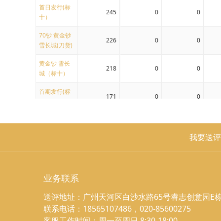
首日发行(标
245
0
0
十）
70钞 黄金钞
226
0
0
雪长城(刀货)
黄金钞 雪长
218
0
0
城（标十）
首期发行(标
171
0
0
十）
70钞(小套装)
98
0
0
我要送评
70钞(十连)
72
0
0
70钞-绿牡丹
69
1
0
70钞(十连)
业务联系
雪长城-黄金
39
0
0
钞
送评地址：广州天河区白沙水路65号睿志创意园E栋
联系电话：18565107486，020-85600275
雪长城 (标十)
38
0
0
客服工作时间：周一至周日 8:30-18:00