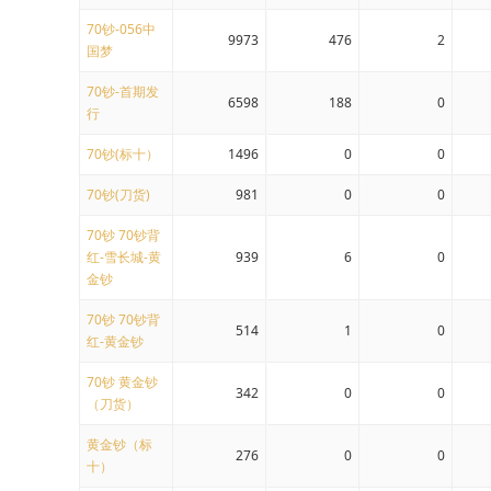
70钞-056中
9973
476
2
国梦
70钞-首期发
6598
188
0
行
70钞(标十）
1496
0
0
70钞(刀货)
981
0
0
70钞 70钞背
红-雪长城-黄
939
6
0
金钞
70钞 70钞背
514
1
0
红-黄金钞
70钞 黄金钞
342
0
0
（刀货）
黄金钞（标
276
0
0
十）