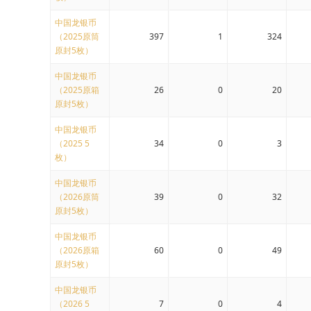
中国龙银币
（2025原筒
397
1
324
原封5枚）
中国龙银币
（2025原箱
26
0
20
原封5枚）
中国龙银币
（2025 5
34
0
3
枚）
中国龙银币
（2026原筒
39
0
32
原封5枚）
中国龙银币
（2026原箱
60
0
49
原封5枚）
中国龙银币
（2026 5
7
0
4