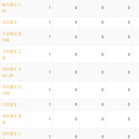
隆庆通宝 八
1
0
0
0
级
洪武通宝
1
0
0
0
天启通宝 容
1
0
0
0
弱版
万历通宝 工
1
0
0
0
版
洪武通宝 五
1
0
0
0
钱八级
洪武通宝 日
1
0
0
0
仿版
万历通宝
1
0
0
0
崇祯通宝 贵
1
0
0
0
版
洪武通宝 三
1
0
0
0