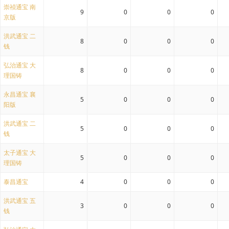
崇祯通宝 南
9
0
0
0
京版
洪武通宝 二
8
0
0
0
钱
弘治通宝 大
8
0
0
0
理国铸
永昌通宝 襄
5
0
0
0
阳版
洪武通宝 二
5
0
0
0
钱
太子通宝 大
5
0
0
0
理国铸
泰昌通宝
4
0
0
0
洪武通宝 五
3
0
0
0
钱