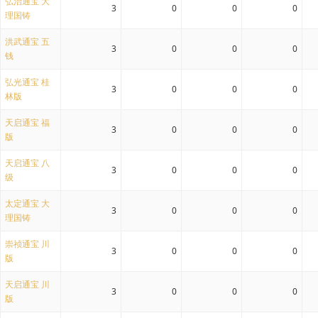
弘治通宝 大
3
0
0
0
理国铸
洪武通宝 五
3
0
0
0
钱
弘光通宝 桂
3
0
0
0
林版
天启通宝 福
3
0
0
0
版
天启通宝 八
3
0
0
0
级
太定通宝 大
3
0
0
0
理国铸
崇祯通宝 川
3
0
0
0
版
天启通宝 川
3
0
0
0
版