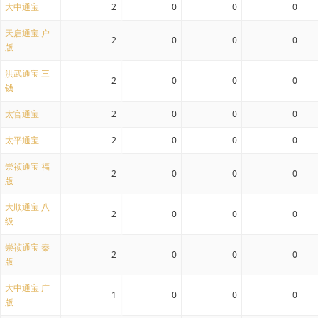
大中通宝
2
0
0
0
天启通宝 户
2
0
0
0
版
洪武通宝 三
2
0
0
0
钱
太官通宝
2
0
0
0
太平通宝
2
0
0
0
崇祯通宝 福
2
0
0
0
版
大顺通宝 八
2
0
0
0
级
崇祯通宝 秦
2
0
0
0
版
大中通宝 广
1
0
0
0
版