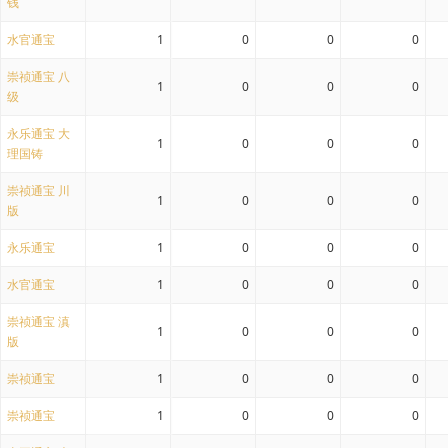
钱
水官通宝
1
0
0
0
崇祯通宝 八
1
0
0
0
级
永乐通宝 大
1
0
0
0
理国铸
崇祯通宝 川
1
0
0
0
版
永乐通宝
1
0
0
0
水官通宝
1
0
0
0
崇祯通宝 滇
1
0
0
0
版
崇祯通宝
1
0
0
0
崇祯通宝
1
0
0
0