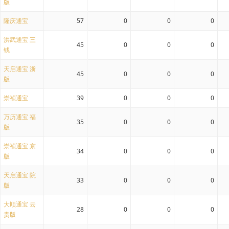
版
隆庆通宝
57
0
0
0
洪武通宝 三
45
0
0
0
钱
天启通宝 浙
45
0
0
0
版
崇祯通宝
39
0
0
0
万历通宝 福
35
0
0
0
版
崇祯通宝 京
34
0
0
0
版
天启通宝 院
33
0
0
0
版
大顺通宝 云
28
0
0
0
贵版