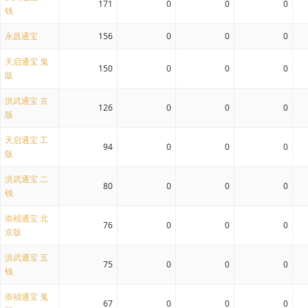
171
0
0
0
钱
永昌通宝
156
0
0
0
天启通宝 鬼
150
0
0
0
版
洪武通宝 京
126
0
0
0
版
天启通宝 工
94
0
0
0
版
洪武通宝 二
80
0
0
0
钱
崇祯通宝 北
76
0
0
0
京版
洪武通宝 五
75
0
0
0
钱
崇祯通宝 鬼
67
0
0
0