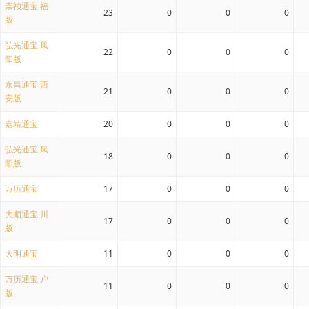
崇祯通宝 福
23
0
0
0
版
弘光通宝 凤
22
0
0
0
阳版
永昌通宝 西
21
0
0
0
安版
嘉靖通宝
20
0
0
0
弘光通宝 凤
18
0
0
0
阳版
万历通宝
17
0
0
0
大顺通宝 川
17
0
0
0
版
大明通宝
11
0
0
0
万历通宝 户
11
0
0
0
版