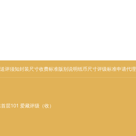
送评须知
封装尺寸
收费标准
版别说明
纸币尺寸
评级标准
申请代理
首层101 爱藏评级（收）